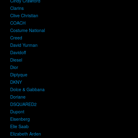
Cindy Crawford
Clarins
Clive Christian
COACH
Costume National
Creed
David Yurman
Davidoff
Diesel
Dior
Diptyque
DKNY
Dolce & Gabbana
Doriane
DSQUARED2
Dupont
Eisenberg
Elie Saab
Elizabeth Arden