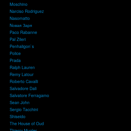
Moschino
Narciso Rodriguez
Nasomatto
Nовая Заря
Paco Rabanne
Pal Zileri
Penhaligon`s
Police
Prada
Ralph Lauren
Remy Latour
Roberto Cavalli
Salvadore Dali
Salvatore Ferragamo
Sean John
Sergio Tacchini
Shiseido
The House of Oud
Thierry Mugler