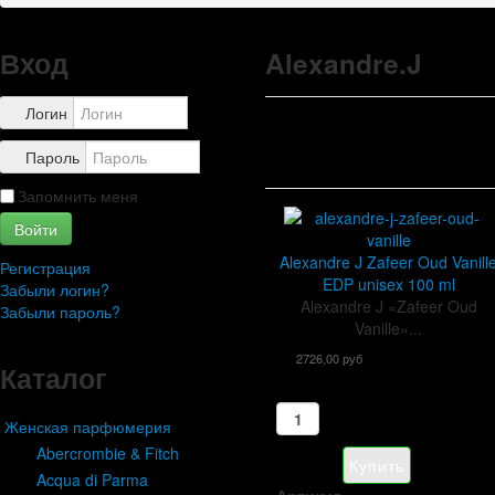
Правила
Доставка
Обзоры
Вход
Alexandre.J
Каталог
Контакты
Логин
Пароль
Запомнить меня
Войти
Alexandre J Zafeer Oud Vanill
Регистрация
EDP unisex 100 ml
Забыли логин?
Alexandre J «Zafeer Oud
Забыли пароль?
Vanille»...
2726,00 руб
Каталог
Женская парфюмерия
Abercrombie & Fitch
Acqua di Parma
Артикул