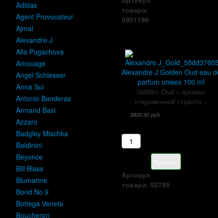
Adidas
товара:
Agent Provocateur
0901196
Ajmal
Alexandre.J
Alla Pugachova
Amouage
Alexandre.J Golden Oud eau d
Angel Schlesser
parfum unisex 100 ml
Anna Sui
Golden Oud – аромат
Antonio Banderas
откровенной страсти...
Armand Basi
2820,00 руб
Azzaro
Badgley Mischka
Baldinini
Beyonce
Bill Blass
Артикул
Blumarine
товара: 02785
Bond No.9
Bottega Veneta
Boucheron