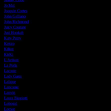
Jo Mal
Joaquin Cortes
John Galliano
John Richmond
Juicy Couture
Just Hookah
Katy Perry
Kenzo
Kilian
KirKi
L'Artisan
La Perla
Lacoste
Lady Gaga
Lalique
Lancome
Lanvin
Laura Biagiotti
Lobogal
Loewe