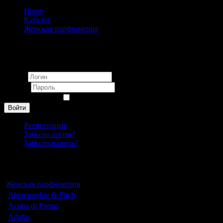
Home
Каталог
Женская парфюмерия
Davidoff
Вход
Логин
Пароль
Запомнить меня
Войти
Регистрация
Забыли логин?
Забыли пароль?
Каталог
Женская парфюмерия
Abercrombie & Fitch
Acqua di Parma
Adidas