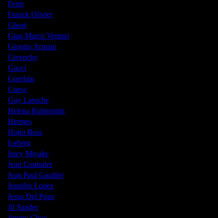
Ferre
Franck Olivier
Ghost
Gian Marco Venturi
Giorgio Armani
Givenchy
Gucci
Guerlain
Guess
Guy Laroche
Helena Rubinstein
Hermes
Hugo Boss
Iceberg
Issey Miyake
Jean Couturier
Jean Paul Gaultier
Jennifer Lopez
Jesus Del Pozo
Jil Sander
Jimmy Choo