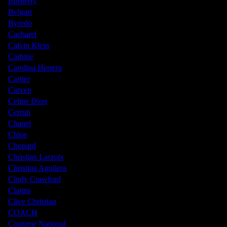
Burberry
Bvlgari
Byredo
Cacharel
Calvin Klein
Carbine
Carolina Herrera
Cartier
Carven
Celine Dion
Cerruti
Chanel
Chloe
Chopard
Christian Lacroix
Christina Aguilera
Cindy Crawford
Clarins
Clive Christian
COACH
Costume National