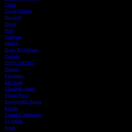
Creed
David Yurman
Davidoff
Diesel
Dior
Diptyque
DKNY
Dolce & Gabbana
Doriane
DSQUARED2
Dupont
Eisenberg
Elie Saab
Elizabeth Arden
Emilio Pucci
Ermenegildo Zegna
Escada
Escentric Molecules
Ex Nihilo
Fendi