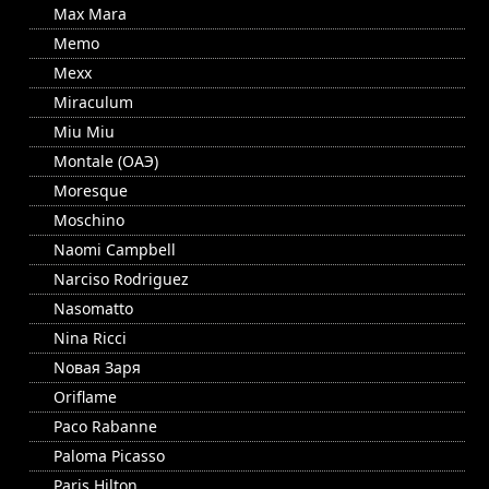
Max Mara
Memo
Mexx
Miraculum
Miu Miu
Montale (ОАЭ)
Moresque
Moschino
Naomi Campbell
Narciso Rodriguez
Nasomatto
Nina Ricci
Nовая Заря
Oriflame
Paco Rabanne
Paloma Picasso
Paris Hilton