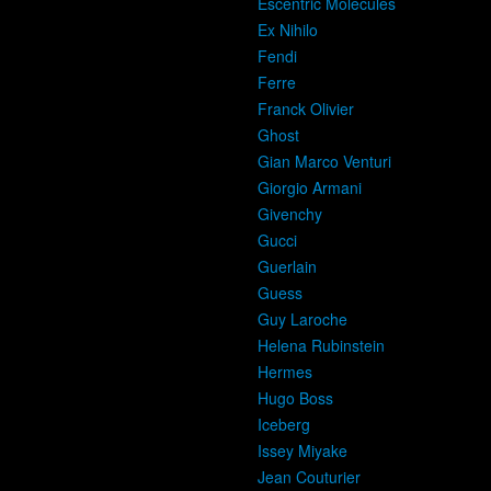
Escentric Molecules
Ex Nihilo
Fendi
Ferre
Franck Olivier
Ghost
Gian Marco Venturi
Giorgio Armani
Givenchy
Gucci
Guerlain
Guess
Guy Laroche
Helena Rubinstein
Hermes
Hugo Boss
Iceberg
Issey Miyake
Jean Couturier