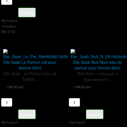
Артикул
товара:
061218
Elie Saab Le Parfum edt pour
Elie Saab Nuit Noor eau de
femme 90ml
parfum pour femme 90ml
Elie Saab - Le Parfum Eau de
Nuit Noor – сильный и
Toilette...
чувственный,...
1185,00 руб
1185,00 руб
Артикул
Артикул