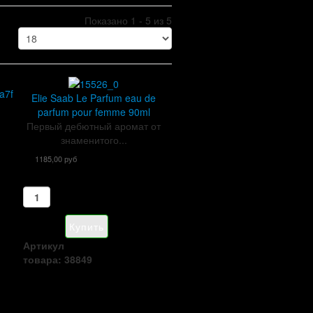
Показано 1 - 5 из 5
Elie Saab Le Parfum eau de
parfum pour femme 90ml
Первый дебютный аромат от
знаменитого...
1185,00 руб
Артикул
товара: 38849