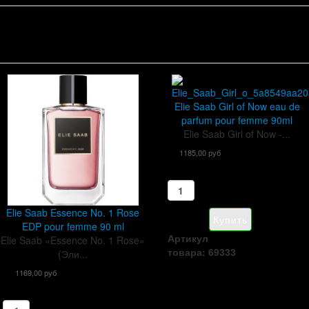
Elie Saab Girl of Now eau de
parfum pour femme 90ml
Elie Saab Girl of Now -...
1185,00 руб
Elie Saab Essence No. 1 Rose
EDP pour femme 90 ml
Артикул
Elie Saab «Essence No. 1 Rose»
товара: 69333
(Эли...
1169,00 руб