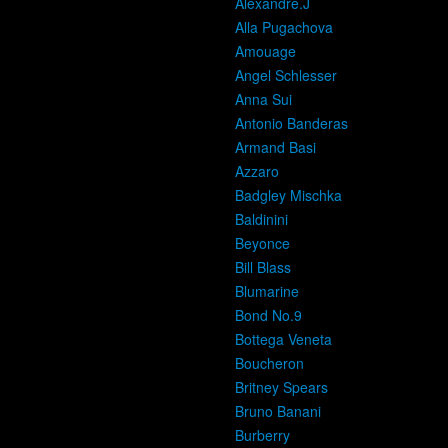
Alexandre.J
Alla Pugachova
Amouage
Angel Schlesser
Anna Sui
Antonio Banderas
Armand Basi
Azzaro
Badgley Mischka
Baldinini
Beyonce
Bill Blass
Blumarine
Bond No.9
Bottega Veneta
Boucheron
Britney Spears
Bruno Banani
Burberry