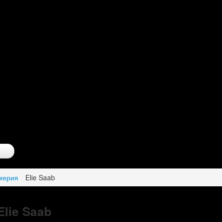
мерия
Elie Saab
Elie Saab