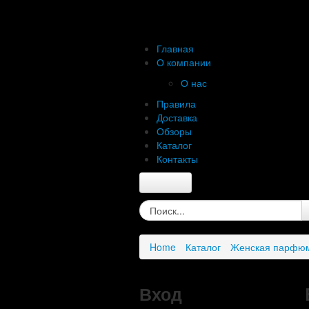
Главная
О компании
О нас
Правила
Доставка
Обзоры
Каталог
Контакты
Главная
О компании
О нас
Home
Каталог
Женская парфю
Правила
Доставка
Обзоры
Вход
Каталог