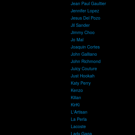
Jean Paul Gaultier
Jennifer Lopez
Jesus Del Pozo
Jil Sander
Jimmy Choo
Jo Mal
Joaquin Cortes
John Galliano
John Richmond
Juicy Couture
Just Hookah
Katy Perry
Kenzo
Kilian
KirKi
L'Artisan
La Perla
Lacoste
Lady Gaga