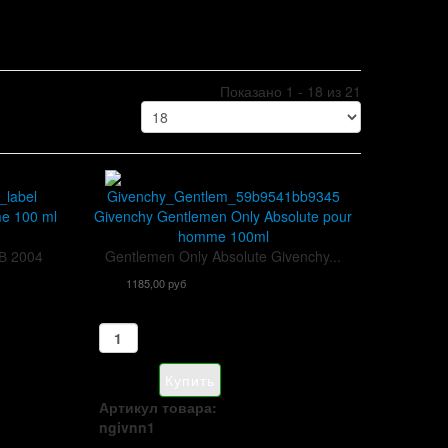
Показано 1 - 18 из 21
me 100 ml
Givenchy Gentlemen Only Absolute pour
homme 100ml
В 2004
Gentlemen Only Absolute Givenchy...
1185,00 руб
Артикул товара:
ngivnn1