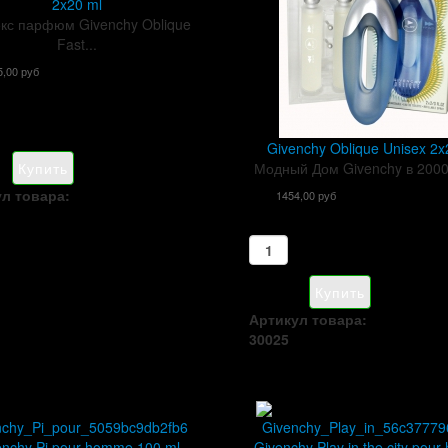
2x20 ml
кс парфюм Givenchy Oblique
Fast...
5,00 руб
Givenchy Oblique Unisex 2x
Модный Дом Givenchy в 2000 
л товара:
1454,00 руб
Артикул товара:
30025
enchy Pi pour homme 100 ml
Givenchy Play in the city pou