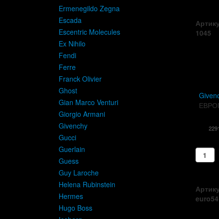
Ermenegildo Zegna
Escada
Артику
Escentric Molecules
1045
Ex Nihilo
Fendi
Ferre
Franck Olivier
Ghost
Given
Gian Marco Venturi
ЕВРО
Giorgio Armani
Givenchy
229
Gucci
Guerlain
Guess
Guy Laroche
Helena Rubinstein
Артику
Hermes
euro54
Hugo Boss