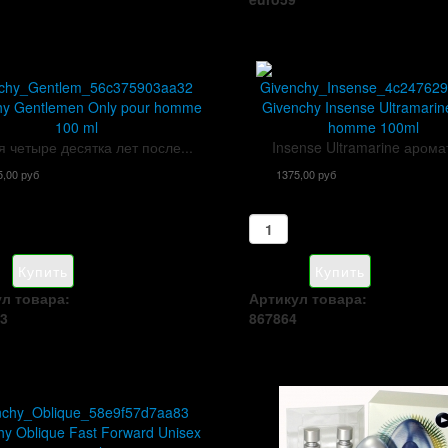
hy Gentlemen Only pour homme
Givenchy Insense Ultramarin
100 ml
homme 100ml
я четыре десятка лет после...
Insense Ultramarine аромат
5,00 руб
1375,00 руб
л товара:
Артикул товара:
3
867864
hy Oblique Fast Forward Unisex