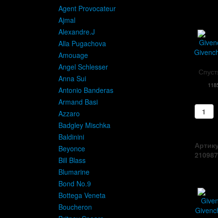
Agent Provocateur
Ajmal
Alexandre.J
Alla Pugachova
Givenc
Amouage
Angel Schlesser
Спуст
Anna Sui
118
Antonio Banderas
Armand Basi
Azzaro
Badgley Mischka
Baldinini
Артику
Beyonce
210987
Bill Blass
Blumarine
Bond No.9
Bottega Veneta
Boucheron
Givenc