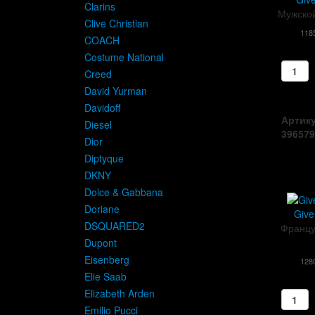
Clarins
Мужской
Clive Christian
118
COACH
Costume National
Creed
David Yurman
Davidoff
Артику
Diesel
396579
Dior
Diptyque
DKNY
Dolce & Gabbana
Doriane
Give
DSQUARED2
Францу
Dupont
Eisenberg
128
Elie Saab
Elizabeth Arden
Emilio Pucci