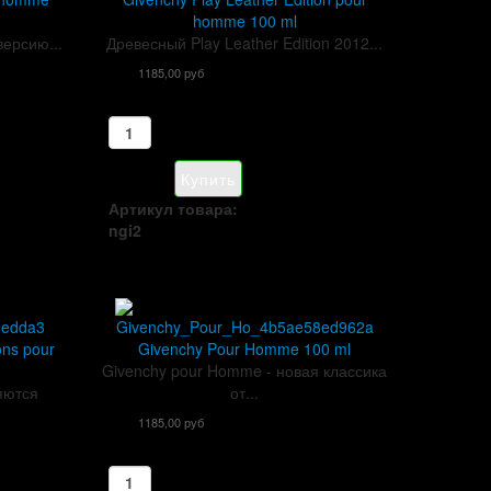
homme 100 ml
версию...
Древесный Play Leather Edition 2012...
1185,00 руб
Артикул товара:
ngi2
ons pour
Givenchy Pour Homme 100 ml
Givenchy pour Homme - новая классика
ляются
от...
1185,00 руб