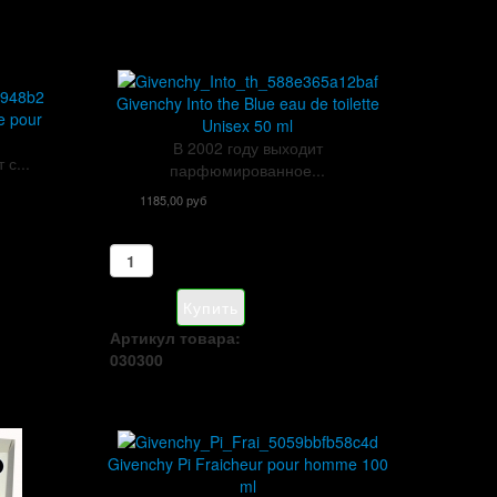
Givenchy Into the Blue eau de toilette
e pour
Unisex 50 ml
В 2002 году выходит
 с...
парфюмированное...
1185,00 руб
Артикул товара:
030300
Givenchy Pi Fraicheur pour homme 100
ml