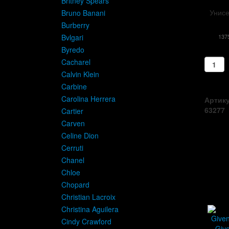
Britney Spears
Унисе
Bruno Banani
Burberry
Bvlgari
137
Byredo
Cacharel
Calvin Klein
Carbine
Carolina Herrera
Артику
63277
Cartier
Carven
Celine Dion
Cerruti
Chanel
Chloe
Chopard
Christian Lacroix
Christina Aguilera
Cindy Crawford
Giv