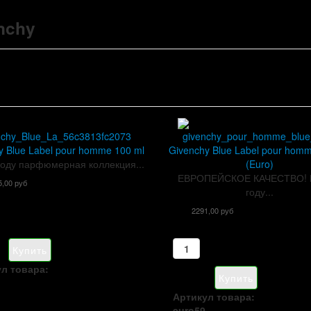
nchy
y Blue Label pour homme 100 ml
Givenchy Blue Label pour hom
году парфюмерная коллекция...
(Euro)
ЕВРОПЕЙСКОЕ КАЧЕСТВО! 
5,00 руб
году...
2291,00 руб
л товара:
Артикул товара:
euro59