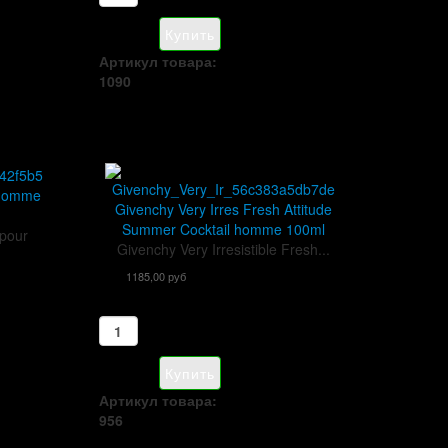
Артикул товара:
1090
r homme
Givenchy Very Irres Fresh Attitude
Summer Cocktail homme 100ml
pour
Givenchy Very Irresistible Fresh...
1185,00 руб
Артикул товара:
956