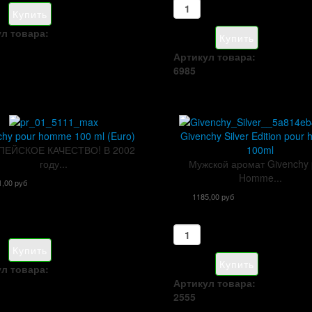
л товара:
Артикул товара:
6985
chy pour homme 100 ml (Euro)
Givenchy Silver Edition pou
ПЕЙСКОЕ КАЧЕСТВО! В 2002
100ml
году...
Мужской аромат Givenchy 
Homme...
1,00 руб
1185,00 руб
л товара:
Артикул товара:
2555