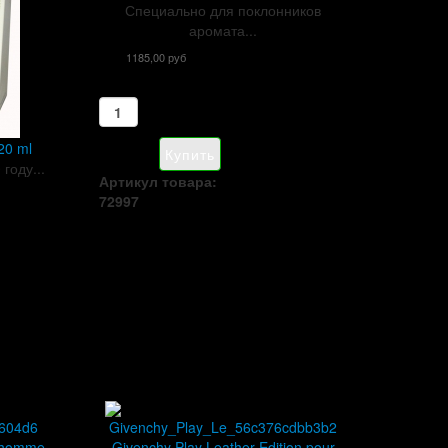
Специально для поклонников
аромата...
1185,00 руб
20 ml
году...
Артикул товара:
72997
r homme
Givenchy Play Leather Edition pour