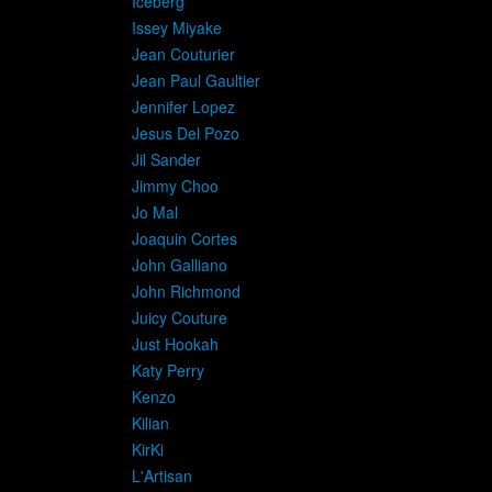
Iceberg
Issey Miyake
Jean Couturier
Jean Paul Gaultier
Jennifer Lopez
Jesus Del Pozo
Jil Sander
Jimmy Choo
Jo Mal
Joaquin Cortes
John Galliano
John Richmond
Juicy Couture
Just Hookah
Katy Perry
Kenzo
Kilian
KirKi
L'Artisan