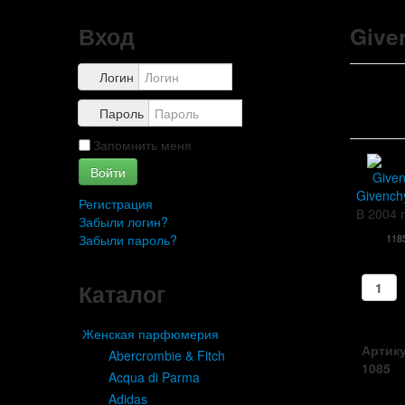
Вход
Give
Логин
Пароль
Запомнить меня
Войти
Givench
Регистрация
В 2004 
Забыли логин?
Забыли пароль?
118
Каталог
Женская парфюмерия
Артику
Abercrombie & Fitch
1085
Acqua di Parma
Adidas