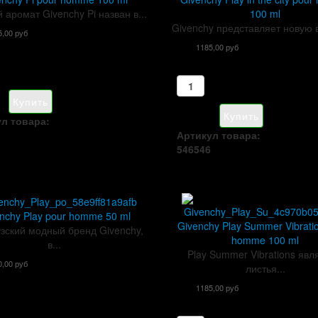
 аромат Givenchy Pi назван в...
100 ml
Givenchy представляет новую 
5,00 руб
1185,00 руб
л товара:
Артикул товара:
546546
nchy Play pour homme 50 ml
Givenchy Play Summer Vibrati
зский модный бренд Givenchy,
homme 100 ml
в...
Play Summer Vibrations яв
0,00 руб
листья...
1185,00 руб