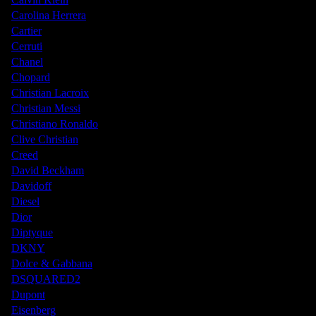
Carolina Herrera
Cartier
Cerruti
Chanel
Chopard
Christian Lacroix
Christian Messi
Christiano Ronaldo
Clive Christian
Creed
David Beckham
Davidoff
Diesel
Dior
Diptyque
DKNY
Dolce & Gabbana
DSQUARED2
Dupont
Eisenberg