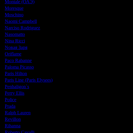
Montale (ОАЭ)
Moresque
Moschino
Naomi Campbell
Narciso Rodriguez
Nasomatto
Nina Ricci
Nовая Заря
Oriflame
Paco Rabanne
Paloma Picasso
Paris Hilton
Paris Line (Paris Elysees)
Penhaligon`s
Perry Ellis
Police
Prada
Ralph Lauren
Revillon
Rihanna
Roberto Cavalli