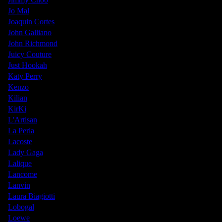
Jo Mal
Joaquin Cortes
John Galliano
John Richmond
Juicy Couture
Just Hookah
Katy Perry
Kenzo
Kilian
KirKi
L'Artisan
La Perla
Lacoste
Lady Gaga
Lalique
Lancome
Lanvin
Laura Biagiotti
Lobogal
Loewe