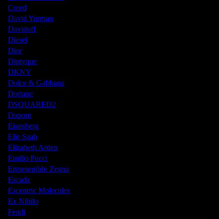
Creed
David Yurman
Davidoff
Diesel
Dior
Diptyque
DKNY
Dolce & Gabbana
Doriane
DSQUARED2
Dupont
Eisenberg
Elie Saab
Elizabeth Arden
Emilio Pucci
Ermenegildo Zegna
Escada
Escentric Molecules
Ex Nihilo
Fendi