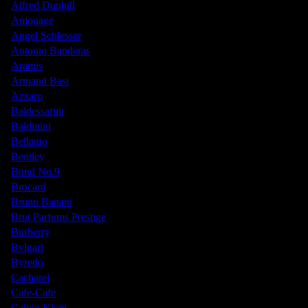
Alfred Dunhill
Amouage
Angel Schlesser
Antonio Banderas
Aramis
Armand Basi
Azzaro
Baldessarini
Baldinini
Bellagio
Bentley
Bond No.9
Brocard
Bruno Banani
Brut Parfums Prestige
Burberry
Bvlgari
Byredo
Cacharel
Cafe-Cafe
Calvin Klein