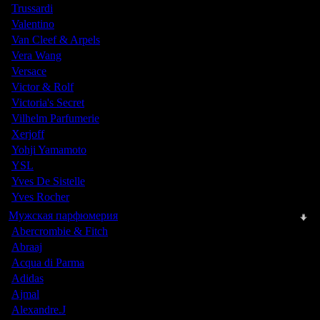
Trussardi
Valentino
Van Cleef & Arpels
Vera Wang
Versace
Victor & Rolf
Victoria's Secret
Vilhelm Parfumerie
Xerjoff
Yohji Yamamoto
YSL
Yves De Sistelle
Yves Rocher
Мужская парфюмерия
Abercrombie & Fitch
Abraaj
Acqua di Parma
Adidas
Ajmal
Alexandre.J