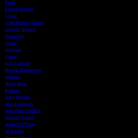
Ferre
Franck Olivier
Ghost
Gian Marco Venturi
Giorgio Armani
Givenchy
Gucci
Guerlain
Guess
Guy Laroche
Helena Rubinstein
Hermes
Hugo Boss
Iceberg
Issey Miyake
Jean Couturier
Jean Paul Gaultier
Jennifer Lopez
Jesus Del Pozo
Jil Sander
Jimmy Choo