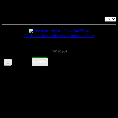
Christian Messi
Показано 1 - 1 из 1
Christian Messi Messi pour homme 90 ml
Туалетная вода Messi Eau De Toilette...
1185,00 руб
Артикул товара: 32688
НАПИШИТЕ НАМ aroma-spirit@bk.ru
Контакты