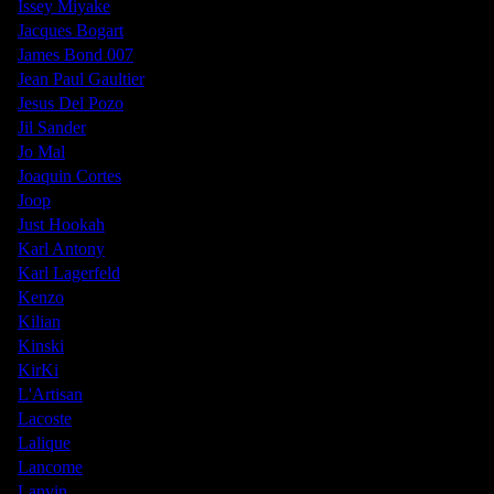
Issey Miyake
Jacques Bogart
James Bond 007
Jean Paul Gaultier
Jesus Del Pozo
Jil Sander
Jo Mal
Joaquin Cortes
Joop
Just Hookah
Karl Antony
Karl Lagerfeld
Kenzo
Kilian
Kinski
KirKi
L'Artisan
Lacoste
Lalique
Lancome
Lanvin