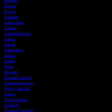
Burberry
Bvlgari
Byredo
Cacharel
Calvin Klein
Carbine
Carolina Herrera
Cartier
Carven
Celine Dion
Cerruti
Chanel
Chloe
Chopard
Christian Lacroix
Christina Aguilera
Cindy Crawford
Clarins
Clive Christian
COACH
Costume National