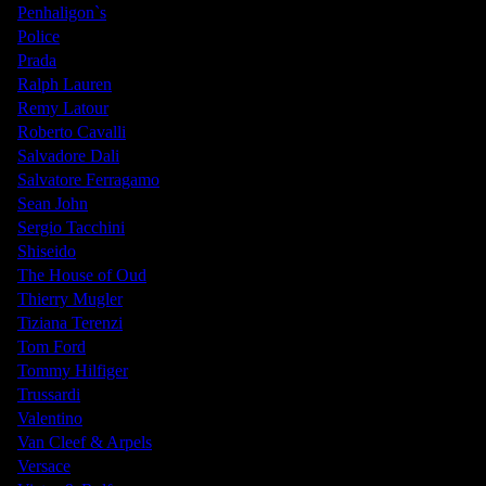
Penhaligon`s
Police
Prada
Ralph Lauren
Remy Latour
Roberto Cavalli
Salvadore Dali
Salvatore Ferragamo
Sean John
Sergio Tacchini
Shiseido
The House of Oud
Thierry Mugler
Tiziana Terenzi
Tom Ford
Tommy Hilfiger
Trussardi
Valentino
Van Cleef & Arpels
Versace