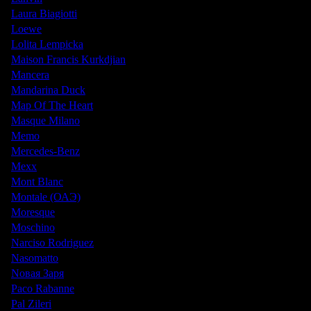
Laura Biagiotti
Loewe
Lolita Lempicka
Maison Francis Kurkdjian
Mancera
Mandarina Duck
Map Of The Heart
Masque Milano
Memo
Mercedes-Benz
Mexx
Mont Blanc
Montale (ОАЭ)
Moresque
Moschino
Narciso Rodriguez
Nasomatto
Nовая Заря
Paco Rabanne
Pal Zileri