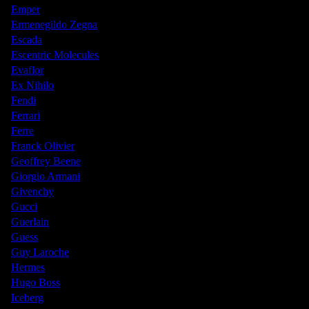
Emper
Ermenegildo Zegna
Escada
Escentric Molecules
Evaflor
Ex Nihilo
Fendi
Ferrari
Ferre
Franck Olivier
Geoffrey Beene
Giorgio Armani
Givenchy
Gucci
Guerlain
Guess
Guy Laroche
Hermes
Hugo Boss
Iceberg