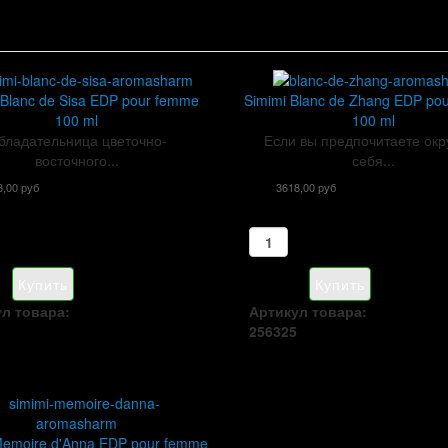
 Blanc de Sisa EDP pour femme
Simimi Blanc de Zhang EDP po
100 ml
100 ml
бладательница цветочно-
Если вы предпочитаете окр
восточного...
себя...
8,00 руб
3618,00 руб
л товара:
Артикул товара:
256325
Memoire d'Anna EDP pour femme