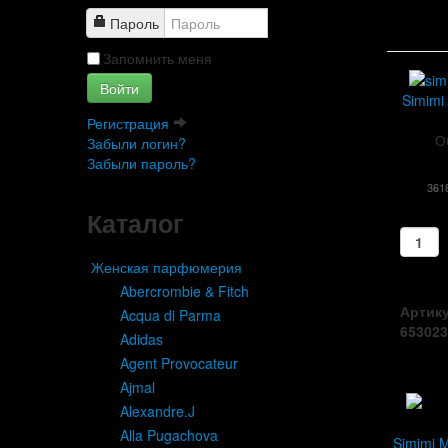
Пароль
Запомнить меня
Войти
Simimi
Регистрация
О
Забыли логин?
Забыли пароль?
361
Каталог
Женская парфюмерия
Abercrombie & Fitch
Артику
Acqua di Parma
653023
Adidas
Agent Provocateur
Ajmal
Alexandre.J
Alla Pugachova
Simimi 