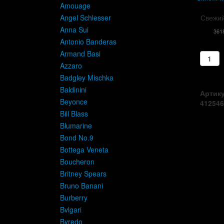
Amouage
Angel Schlesser
Свежий
Anna Sui
361
Antonio Banderas
Armand Basi
Azzaro
Badgley Mischka
Baldinini
Артику
Beyonce
412546
Bill Blass
Blumarine
Bond No.9
Bottega Veneta
Boucheron
Britney Spears
Bruno Banani
Burberry
Bvlgari
Byredo