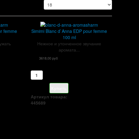
ur femme
Simimi Blanc d`Anna EDP pour femme
100 ml
ужать
Нежное и утонченное звучание
аромата...
3618,00 руб
Артикул товара:
445689