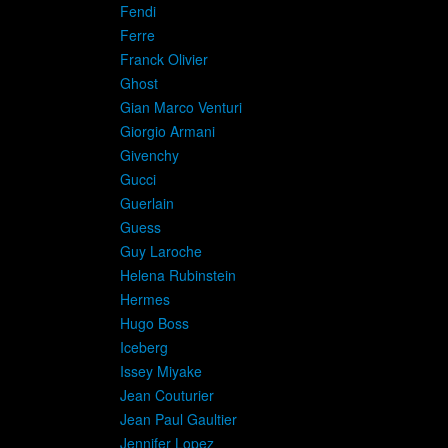
Fendi
Ferre
Franck Olivier
Ghost
Gian Marco Venturi
Giorgio Armani
Givenchy
Gucci
Guerlain
Guess
Guy Laroche
Helena Rubinstein
Hermes
Hugo Boss
Iceberg
Issey Miyake
Jean Couturier
Jean Paul Gaultier
Jennifer Lopez