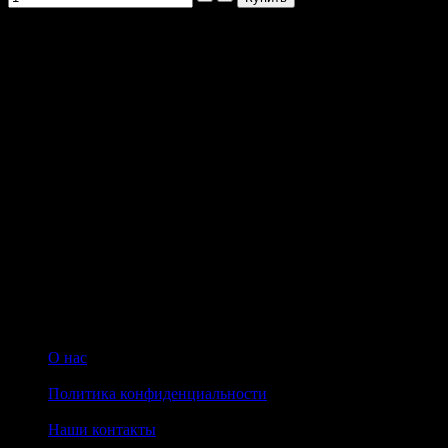
Артикул товара: nesce1
НАПИШИТЕ НАМ aroma-spirit@bk.ru
Контакты
Мы работаем ежедневно с 10:00 до 20:00
Прием заказов онлайн круглосуточный
© 2008-2022 Интернет-магазин парфюмерии Aroma-spirit.ru
О нас
|
Политика конфиденциальности
|
Наши контакты