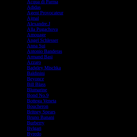
Acqua di Parma
Adidas
Agent Provocateur
Ajmal
Alexandre.J
Alla Pugachova
Amouage
Angel Schlesser
Anna Sui
Antonio Banderas
Armand Basi
Azzaro
Badgley Mischka
Baldinini
Beyonce
Bill Blass
Blumarine
Bond No.9
Bottega Veneta
Boucheron
Britney Spears
Bruno Banani
Burberry
Bvlgari
Byredo