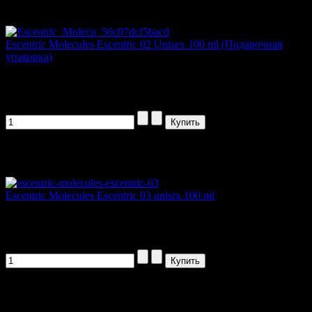
Escentric Molecules Escentric 02 Unisex 100 ml (Подарочная
упаковка)
Escentric Molecules открывает вторую...
2607,00 руб
Артикул товара: nesce3
Escentric Molecules Escentric 03 unisrx 100 ml
Escentric 03 (эсцентрик 03) от...
1185,00 руб
Артикул товара: 98646