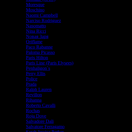
Moresque
Moschino
Naomi Campbell
Narciso Rodriguez
Nasomatto
Nina Ricci
Nовая Заря
Oriflame
Paco Rabanne
Paloma Picasso
Paris Hilton
Paris Line (Paris Elysees)
Penhaligon`s
Perry Ellis
Police
Prada
Ralph Lauren
Revillon
Rihanna
Roberto Cavalli
Rochas
Roja Dove
Salvadore Dali
Salvatore Ferragamo
Sarah Jessica Parker