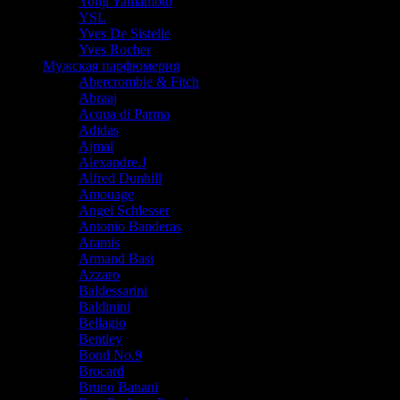
Yohji Yamamoto
YSL
Yves De Sistelle
Yves Rocher
Мужская парфюмерия
Abercrombie & Fitch
Abraaj
Acqua di Parma
Adidas
Ajmal
Alexandre.J
Alfred Dunhill
Amouage
Angel Schlesser
Antonio Banderas
Aramis
Armand Basi
Azzaro
Baldessarini
Baldinini
Bellagio
Bentley
Bond No.9
Brocard
Bruno Banani