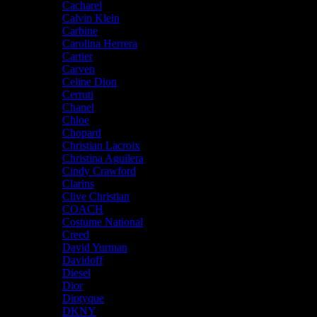
Cacharel
Calvin Klein
Carbine
Carolina Herrera
Cartier
Carven
Celine Dion
Cerruti
Chanel
Chloe
Chopard
Christian Lacroix
Christina Aguilera
Cindy Crawford
Clarins
Clive Christian
COACH
Costume National
Creed
David Yurman
Davidoff
Diesel
Dior
Diptyque
DKNY