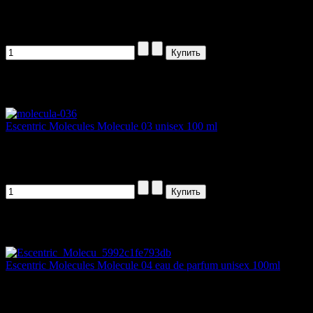
Molecule 02 создан по принципу...
1185,00 руб
Артикул товара: 54777
Escentric Molecules Molecule 03 unisex 100 ml
Geza Shoen продолжает дописывать...
1185,00 руб
Артикул товара: 32155
Escentric Molecules Molecule 04 eau de parfum unisex 100ml
Molecule 04 – это унисексовая...
1185,00 руб