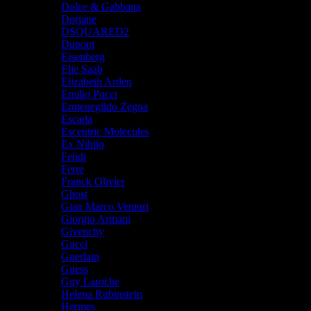
Dolce & Gabbana
Doriane
DSQUARED2
Dupont
Eisenberg
Elie Saab
Elizabeth Arden
Emilio Pucci
Ermenegildo Zegna
Escada
Escentric Molecules
Ex Nihilo
Fendi
Ferre
Franck Olivier
Ghost
Gian Marco Venturi
Giorgio Armani
Givenchy
Gucci
Guerlain
Guess
Guy Laroche
Helena Rubinstein
Hermes