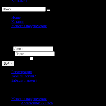
Контакты
Home
Каталог
Женская парфюмерия
Escentric Molecules
Вход
Логин
Пароль
Запомнить меня
Войти
Регистрация
Забыли логин?
Забыли пароль?
Каталог
Женская парфюмерия
Abercrombie & Fitch