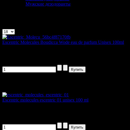
Мужские дезодоранты
Escentric Molecules
Показано 1 - 15 из 15
Escentric Molecules Boudicca Wode eau de parfum Unisex 100ml
Boudicca Wode открывается специями и...
1185,00 руб
Артикул товара: nem1
Escentric molecules escentric 01 unisex 100 ml
Escentric 01 (Эсцентрик 01) - уважение...
1185,00 руб