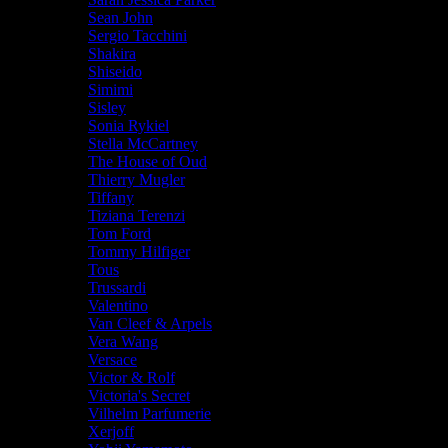
Sean John
Sergio Tacchini
Shakira
Shiseido
Simimi
Sisley
Sonia Rykiel
Stella McCartney
The House of Oud
Thierry Mugler
Tiffany
Tiziana Terenzi
Tom Ford
Tommy Hilfiger
Tous
Trussardi
Valentino
Van Cleef & Arpels
Vera Wang
Versace
Victor & Rolf
Victoria's Secret
Vilhelm Parfumerie
Xerjoff