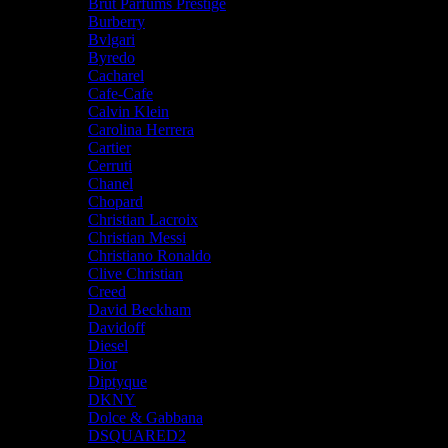
Brut Parfums Prestige
Burberry
Bvlgari
Byredo
Cacharel
Cafe-Cafe
Calvin Klein
Carolina Herrera
Cartier
Cerruti
Chanel
Chopard
Christian Lacroix
Christian Messi
Christiano Ronaldo
Clive Christian
Creed
David Beckham
Davidoff
Diesel
Dior
Diptyque
DKNY
Dolce & Gabbana
DSQUARED2