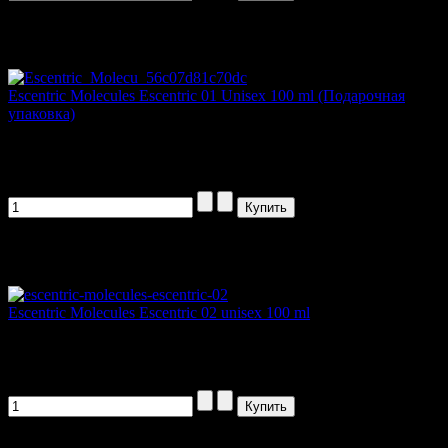
Артикул товара: 87633
Escentric Molecules Escentric 01 Unisex 100 ml (Подарочная
упаковка)
Escentric 01 (Эсцентрик 01) - уважение...
2607,00 руб
Артикул товара: nesce2
Escentric Molecules Escentric 02 unisex 100 ml
Escentric Molecules открывает вторую...
1185,00 руб
Артикул товара: 87667