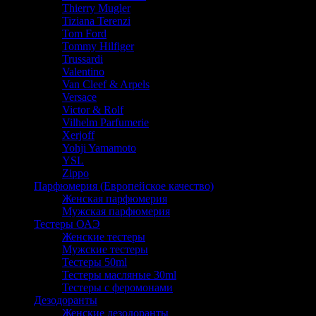
Thierry Mugler
Tiziana Terenzi
Tom Ford
Tommy Hilfiger
Trussardi
Valentino
Van Cleef & Arpels
Versace
Victor & Rolf
Vilhelm Parfumerie
Xerjoff
Yohji Yamamoto
YSL
Zippo
Парфюмерия (Европейское качество)
Женская парфюмерия
Мужская парфюмерия
Тестеры ОАЭ
Женские тестеры
Мужские тестеры
Тестеры 50ml
Тестеры масляные 30ml
Тестеры с феромонами
Дезодоранты
Женские дезодоранты