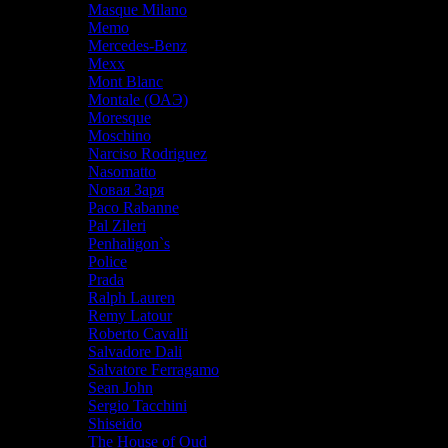
Masque Milano
Memo
Mercedes-Benz
Mexx
Mont Blanc
Montale (ОАЭ)
Moresque
Moschino
Narciso Rodriguez
Nasomatto
Nовая Заря
Paco Rabanne
Pal Zileri
Penhaligon`s
Police
Prada
Ralph Lauren
Remy Latour
Roberto Cavalli
Salvadore Dali
Salvatore Ferragamo
Sean John
Sergio Tacchini
Shiseido
The House of Oud