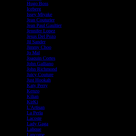
Hugo Boss
Iceberg
Issey Miyake
Jean Couturier
Jean Paul Gaultier
Jennifer Lopez
Jesus Del Pozo
Jil Sander
Jimmy Choo
Jo Mal
Joaquin Cortes
John Galliano
John Richmond
Juicy Couture
Just Hookah
Katy Perry
Kenzo
Kilian
KirKi
L'Artisan
La Perla
Lacoste
Lady Gaga
Lalique
Lancome