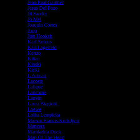
Jean Paul Gaultier
Jesus Del Pozo
Jil Sander
Jo Mal
Joaquin Cortes
Joop
Just Hookah
Karl Antony
Karl Lagerfeld
Kenzo
Kilian
Kinski
KirKi
L'Artisan
Lacoste
Lalique
Lancome
Lanvin
Laura Biagiotti
Loewe
Lolita Lempicka
Maison Francis Kurkdjian
Mancera
Mandarina Duck
Map Of The Heart