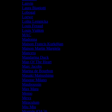
Lanvin
Laura Biagiotti
Lobogal
Loewe
Lolita Lempicka
Louis Feraud
Louis Vuitton
MAC
Madonna
Maison Francis Kurkdjian
Maison Martin Margiela
Mancera
Mandarina Duck
Map Of The Heart
Marc Jacobs
Marina de Bourbon
Masaki Matsushima
Masque Milano
Mauboussin
Max Mara
Memo
Mexx
Miraculum
Miu Miu
Montale (ОАЭ)