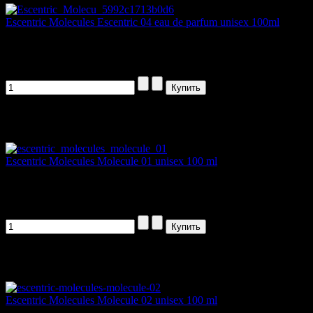
Escentric Molecules Escentric 04 eau de parfum unisex 100ml
В марте 2017 г. на миланской выставке...
3136,00 руб
Артикул товара: 56322
Escentric Molecules Molecule 01 unisex 100 ml
Escentric Molecules, которая впервые за...
1185,00 руб
Артикул товара: 7115
Escentric Molecules Molecule 02 unisex 100 ml