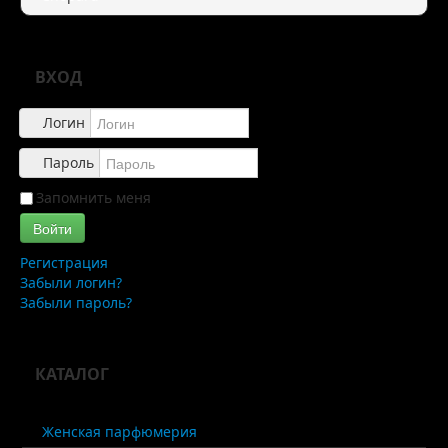
Правила
Доставка
ВХОД
Обзоры
Логин
Каталог
Пароль
Контакты
Запомнить меня
Войти
Регистрация
Забыли логин?
Забыли пароль?
КАТАЛОГ
Женская парфюмерия