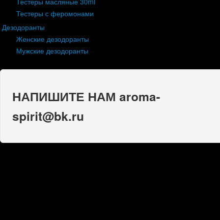
Тестеры масляные 30ml
Тестеры с феромонами
Дезодоранты
Женские дезодоранты
Мужские дезодоранты
НАПИШИТЕ НАМ aroma-
spirit@bk.ru