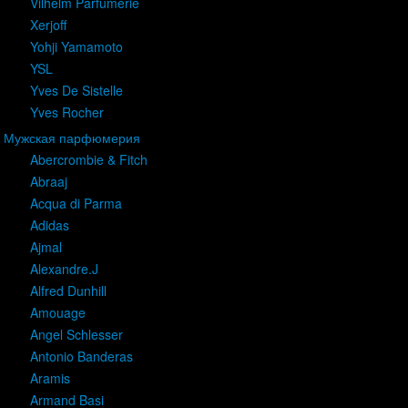
Vilhelm Parfumerie
Xerjoff
Yohji Yamamoto
YSL
Yves De Sistelle
Yves Rocher
Мужская парфюмерия
Abercrombie & Fitch
Abraaj
Acqua di Parma
Adidas
Ajmal
Alexandre.J
Alfred Dunhill
Amouage
Angel Schlesser
Antonio Banderas
Aramis
Armand Basi