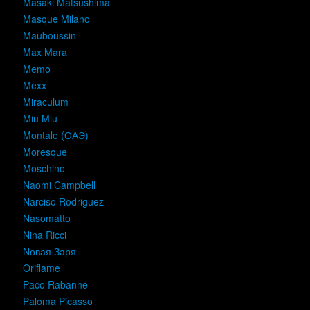
Masaki Matsushima
Masque Milano
Mauboussin
Max Mara
Memo
Mexx
Miraculum
Miu Miu
Montale (ОАЭ)
Moresque
Moschino
Naomi Campbell
Narciso Rodriguez
Nasomatto
Nina Ricci
Nовая Заря
Oriflame
Paco Rabanne
Paloma Picasso