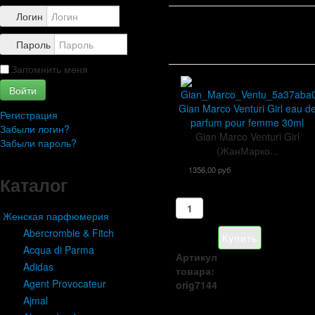
Контакты
Логин
Пароль
Запомнить меня
Войти
Gian Marco Venturi Girl eau d
Регистрация
parfum pour femme 30ml
Забыли логин?
Gian Marco Venturi Girl
Забыли пароль?
(ЖанМарко...
1356,00 руб
Каталог
Женская парфюмерия
Abercrombie & Fitch
Acqua di Parma
Артикул
Adidas
товара:
Agent Provocateur
orig7144
Ajmal