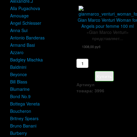
Alexandre.J
Alla Pugachova
Amouage
Gian Marco Venturi Woman fo
Angel Schlesser
Angels pour femme 100 ml
Anna Sui
«Gian Marco Venturi»
Antonio Banderas
представляет...
Armand Basi
1308,00 руб
Azzaro
Badgley Mischka
Baldinini
Beyonce
Bill Blass
Артикул
Blumarine
товара: 3996
Bond No.9
Bottega Veneta
Boucheron
Britney Spears
Bruno Banani
Burberry