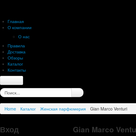
Главная
О компании
О нас
Правила
Доставка
Обзоры
Каталог
Контакты
Главная
О компании
О нас
Home
Каталог
Женская парфюмерия
Gian Marco Venturi
Правила
Доставка
Обзоры
Вход
Gian Marco Ventu
Каталог