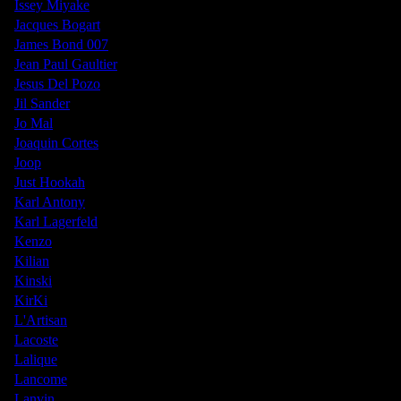
Issey Miyake
Jacques Bogart
James Bond 007
Jean Paul Gaultier
Jesus Del Pozo
Jil Sander
Jo Mal
Joaquin Cortes
Joop
Just Hookah
Karl Antony
Karl Lagerfeld
Kenzo
Kilian
Kinski
KirKi
L'Artisan
Lacoste
Lalique
Lancome
Lanvin