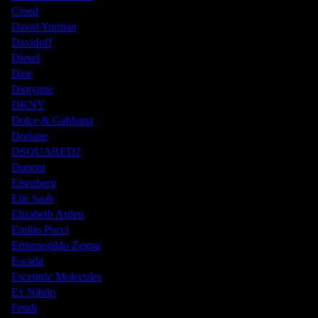
Creed
David Yurman
Davidoff
Diesel
Dior
Diptyque
DKNY
Dolce & Gabbana
Doriane
DSQUARED2
Dupont
Eisenberg
Elie Saab
Elizabeth Arden
Emilio Pucci
Ermenegildo Zegna
Escada
Escentric Molecules
Ex Nihilo
Fendi