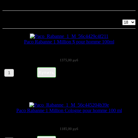
Paco Rabanne
Показано 1 - 18 из 19
Paco Rabanne 1 Million $ pour homme 100ml
Paco Rabanne представляет новую...
1375,00 руб
Артикул товара: npac1
Paco Rabanne 1 Million Cologne pour homme 100 ml
Выпущенный впервые в 2008 году мужской...
1185,00 руб