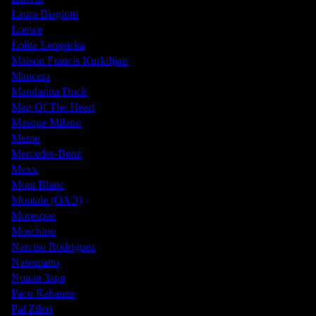
Laura Biagiotti
Loewe
Lolita Lempicka
Maison Francis Kurkdjian
Mancera
Mandarina Duck
Map Of The Heart
Masque Milano
Memo
Mercedes-Benz
Mexx
Mont Blanc
Montale (ОАЭ)
Moresque
Moschino
Narciso Rodriguez
Nasomatto
Nовая Заря
Paco Rabanne
Pal Zileri