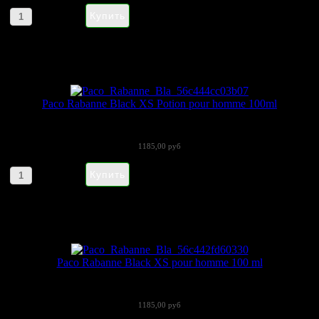
Артикул товара: 399746
Paco Rabanne Black XS Potion pour homme 100ml
Пако Рабанн выпустил ароматный дуэт...
1185,00 руб
Артикул товара: npac2
Paco Rabanne Black XS pour homme 100 ml
Paco Rabanne представляет современную...
1185,00 руб