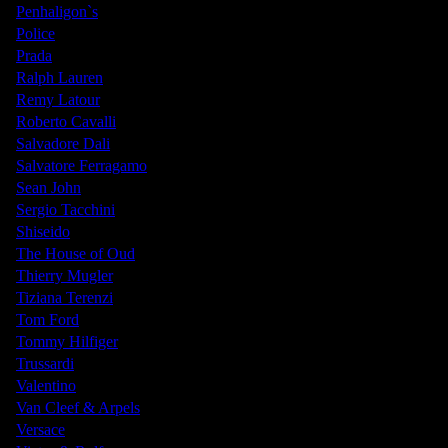
Penhaligon`s
Police
Prada
Ralph Lauren
Remy Latour
Roberto Cavalli
Salvadore Dali
Salvatore Ferragamo
Sean John
Sergio Tacchini
Shiseido
The House of Oud
Thierry Mugler
Tiziana Terenzi
Tom Ford
Tommy Hilfiger
Trussardi
Valentino
Van Cleef & Arpels
Versace