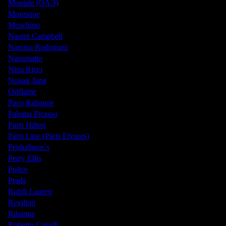
Montale (ОАЭ)
Moresque
Moschino
Naomi Campbell
Narciso Rodriguez
Nasomatto
Nina Ricci
Nовая Заря
Oriflame
Paco Rabanne
Paloma Picasso
Paris Hilton
Paris Line (Paris Elysees)
Penhaligon`s
Perry Ellis
Police
Prada
Ralph Lauren
Revillon
Rihanna
Roberto Cavalli