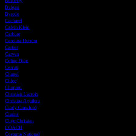
Burberry
Bvlgari
Byredo
Cacharel
Calvin Klein
Carbine
Carolina Herrera
Cartier
Carven
Celine Dion
Cerruti
Chanel
Chloe
Chopard
Christian Lacroix
Christina Aguilera
Cindy Crawford
Clarins
Clive Christian
COACH
Costume National