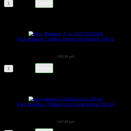
Артикул товара: npac3
Paco Rabanne 1 million intense pour homme 100 ml
2008 году легендарный французский дом...
1185,00 руб
Артикул товара: 5474545
Paco Rabanne 1 Million Lucky pour homme 100 ml
Взломайте жизнь своей мечты. Жизнь -...
1267,00 руб