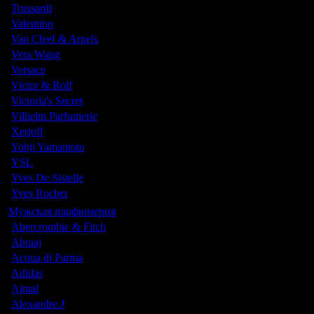
Trussardi
Valentino
Van Cleef & Arpels
Vera Wang
Versace
Victor & Rolf
Victoria's Secret
Vilhelm Parfumerie
Xerjoff
Yohji Yamamoto
YSL
Yves De Sistelle
Yves Rocher
Мужская парфюмерия
Abercrombie & Fitch
Abraaj
Acqua di Parma
Adidas
Ajmal
Alexandre.J