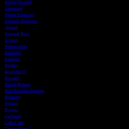
Alfred Dunhill
Amouage
Angel Schlesser
Antonio Banderas
Aramis
Armand Basi
Azzaro
Baldessarini
Baldinini
Bellagio
Bentley
Bond No.9
Brocard
Bruno Banani
Brut Parfums Prestige
Burberry
Bvlgari
Byredo
Cacharel
Cafe-Cafe
Calvin Klein