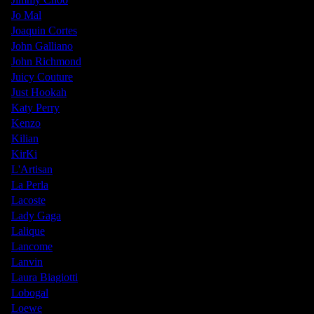
Jo Mal
Joaquin Cortes
John Galliano
John Richmond
Juicy Couture
Just Hookah
Katy Perry
Kenzo
Kilian
KirKi
L'Artisan
La Perla
Lacoste
Lady Gaga
Lalique
Lancome
Lanvin
Laura Biagiotti
Lobogal
Loewe