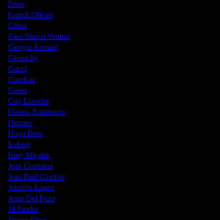
Ferre
Franck Olivier
Ghost
Gian Marco Venturi
Giorgio Armani
Givenchy
Gucci
Guerlain
Guess
Guy Laroche
Helena Rubinstein
Hermes
Hugo Boss
Iceberg
Issey Miyake
Jean Couturier
Jean Paul Gaultier
Jennifer Lopez
Jesus Del Pozo
Jil Sander
Jimmy Choo