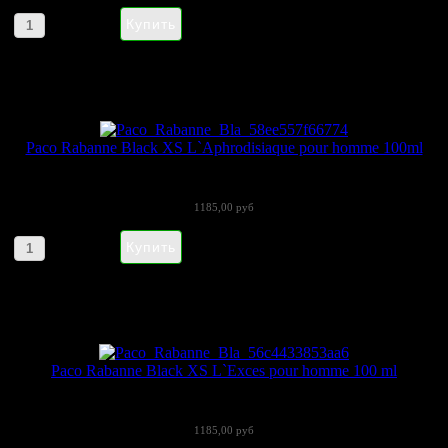
Артикул товара: 0612182
Paco Rabanne Black XS L`Aphrodisiaque pour homme 100ml
Лимитированный парфюмерный дуэт Black...
1185,00 руб
Артикул товара: 025788
Paco Rabanne Black XS L`Exces pour homme 100 ml
Вы устали от романтики, хороших манер и...
1185,00 руб