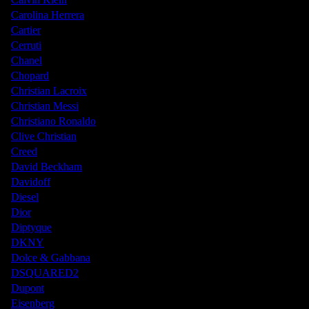
Carolina Herrera
Cartier
Cerruti
Chanel
Chopard
Christian Lacroix
Christian Messi
Christiano Ronaldo
Clive Christian
Creed
David Beckham
Davidoff
Diesel
Dior
Diptyque
DKNY
Dolce & Gabbana
DSQUARED2
Dupont
Eisenberg