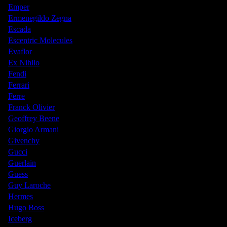
Emper
Ermenegildo Zegna
Escada
Escentric Molecules
Evaflor
Ex Nihilo
Fendi
Ferrari
Ferre
Franck Olivier
Geoffrey Beene
Giorgio Armani
Givenchy
Gucci
Guerlain
Guess
Guy Laroche
Hermes
Hugo Boss
Iceberg