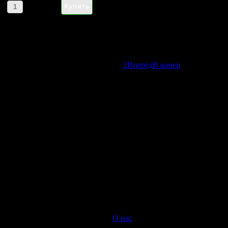
Артикул товара: 936
В начало
Назад
1
2
Вперёд
В конец
Страница 1 из 2
НАПИШИТЕ НАМ aroma-
spirit@bk.ru
Контакты
Мы работаем ежедневно с 10:00 до 20:00
Прием заказов онлайн круглосуточный
© 2008-2022 Интернет-магазин парфюмерии Aroma-spirit.ru
О нас
|